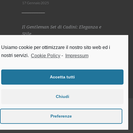
17 Gennaio 2025
Il Gentleman Set di Cadini: Eleganza e
Stile
26 Novembre 2024
Usiamo cookie per ottimizzare il nostro sito web ed i
nostri servizi.
Cookie Policy
-
Impressum
SOCIAL
Accetta tutti
Chiudi
Cadini Srl. All Rights Reserved. PI: 06759030486
Preferenze
|
Privacy Policy
–
Cookie Policy